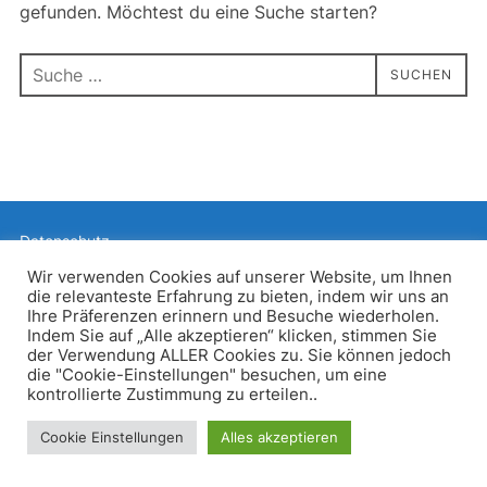
gefunden. Möchtest du eine Suche starten?
Suchen
SUCHEN
nach:
Datenschutz
Präsentiert von WordPress
Wir verwenden Cookies auf unserer Website, um Ihnen
die relevanteste Erfahrung zu bieten, indem wir uns an
Inspiro WordPress Theme von
WPZOOM
Ihre Präferenzen erinnern und Besuche wiederholen.
Indem Sie auf „Alle akzeptieren“ klicken, stimmen Sie
der Verwendung ALLER Cookies zu. Sie können jedoch
die "Cookie-Einstellungen" besuchen, um eine
kontrollierte Zustimmung zu erteilen..
Cookie Einstellungen
Alles akzeptieren