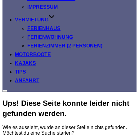
IMPRESSUM
VERMIETUNG
FERIENHAUS
FERIENWOHNUNG
FERIENZIMMER (2 PERSONEN)
MOTORBOOTE
KAJAKS
TIPS
ANFAHRT
Seitenleiste
&
Ups! Diese Seite konnte leider nicht
Navigation
umschalten
gefunden werden.
Wie es aussieht, wurde an dieser Stelle nichts gefunden.
Möchtest du eine Suche starten?