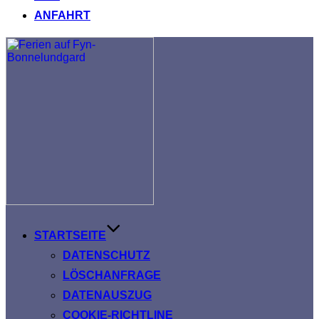
ANFAHRT
Zum
Inhalt
springen
STARTSEITE
DATENSCHUTZ
LÖSCHANFRAGE
DATENAUSZUG
COOKIE-RICHTLINE