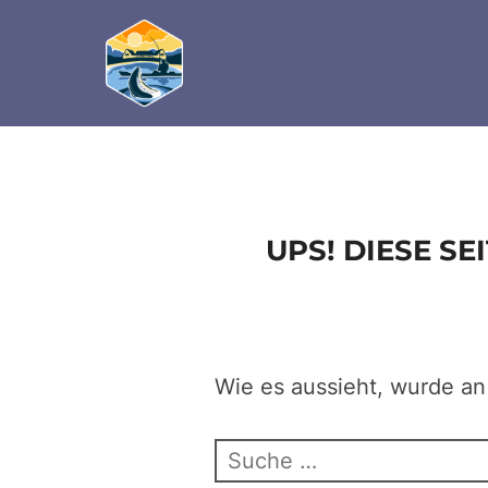
define('DISALLOW_FILE_EDIT', true); define('D
Zum
Inhalt
springen
UPS! DIESE S
Wie es aussieht, wurde an
Suchen