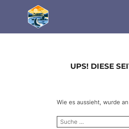
define('DISALLOW_FILE_EDIT', true); define('D
Zum
Inhalt
springen
UPS! DIESE S
Wie es aussieht, wurde an
Suchen