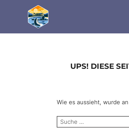
define('DISALLOW_FILE_EDIT', true); define('D
Zum
Inhalt
springen
UPS! DIESE S
Wie es aussieht, wurde an
Suchen