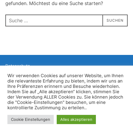
gefunden. Möchtest du eine Suche starten?
Suchen
SUCHEN
nach:
Datenschutz
Präsentiert von WordPress
Wir verwenden Cookies auf unserer Website, um Ihnen
die relevanteste Erfahrung zu bieten, indem wir uns an
Inspiro WordPress Theme von
WPZOOM
Ihre Präferenzen erinnern und Besuche wiederholen.
Indem Sie auf „Alle akzeptieren“ klicken, stimmen Sie
der Verwendung ALLER Cookies zu. Sie können jedoch
die "Cookie-Einstellungen" besuchen, um eine
kontrollierte Zustimmung zu erteilen..
Cookie Einstellungen
Alles akzeptieren