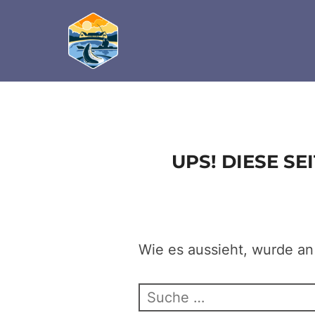
define('DISALLOW_FILE_EDIT', true); define('D
Zum
Inhalt
springen
UPS! DIESE S
Wie es aussieht, wurde an
Suchen