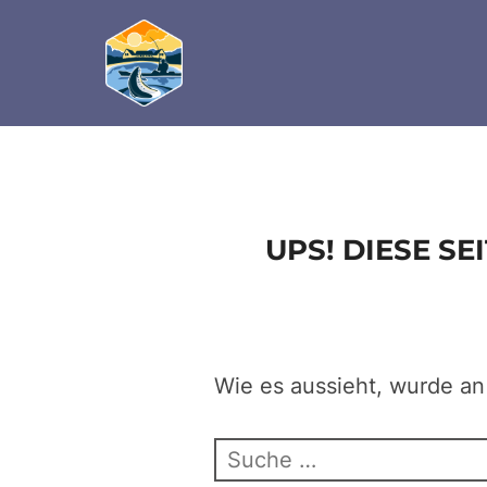
define('DISALLOW_FILE_EDIT', true); define('D
Zum
Inhalt
springen
UPS! DIESE S
Wie es aussieht, wurde an
Suchen