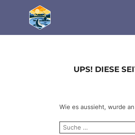
define('DISALLOW_FILE_EDIT', true); define('D
Zum
Inhalt
springen
UPS! DIESE S
Wie es aussieht, wurde an
Suchen