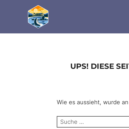
define('DISALLOW_FILE_EDIT', true); define('D
Zum
Inhalt
springen
UPS! DIESE S
Wie es aussieht, wurde an
Suchen