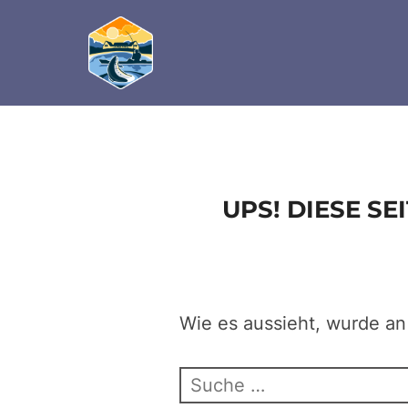
define('DISALLOW_FILE_EDIT', true); define('D
Zum
Inhalt
springen
UPS! DIESE S
Wie es aussieht, wurde an
Suchen