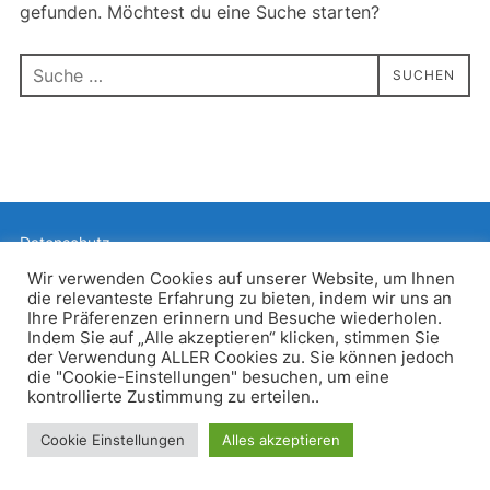
gefunden. Möchtest du eine Suche starten?
Suchen
SUCHEN
nach:
Datenschutz
Präsentiert von WordPress
Wir verwenden Cookies auf unserer Website, um Ihnen
die relevanteste Erfahrung zu bieten, indem wir uns an
Inspiro WordPress Theme von
WPZOOM
Ihre Präferenzen erinnern und Besuche wiederholen.
Indem Sie auf „Alle akzeptieren“ klicken, stimmen Sie
der Verwendung ALLER Cookies zu. Sie können jedoch
die "Cookie-Einstellungen" besuchen, um eine
kontrollierte Zustimmung zu erteilen..
Cookie Einstellungen
Alles akzeptieren