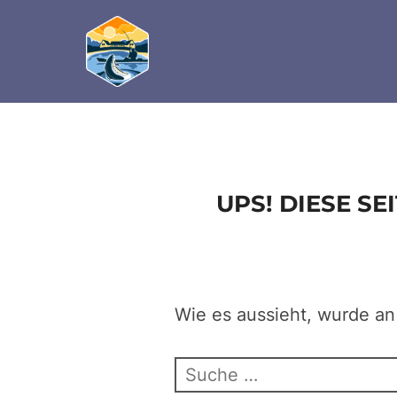
define('DISALLOW_FILE_EDIT', true); define('D
Zum
Inhalt
springen
UPS! DIESE S
Wie es aussieht, wurde an
Suchen