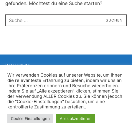
gefunden. Möchtest du eine Suche starten?
Suchen
SUCHEN
nach:
Datenschutz
Präsentiert von WordPress
Wir verwenden Cookies auf unserer Website, um Ihnen
die relevanteste Erfahrung zu bieten, indem wir uns an
Inspiro WordPress Theme von
WPZOOM
Ihre Präferenzen erinnern und Besuche wiederholen.
Indem Sie auf „Alle akzeptieren“ klicken, stimmen Sie
der Verwendung ALLER Cookies zu. Sie können jedoch
die "Cookie-Einstellungen" besuchen, um eine
kontrollierte Zustimmung zu erteilen..
Cookie Einstellungen
Alles akzeptieren