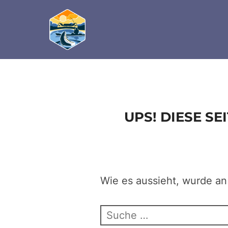
define('DISALLOW_FILE_EDIT', true); define('D
Zum
Inhalt
springen
UPS! DIESE S
Wie es aussieht, wurde an
Suchen