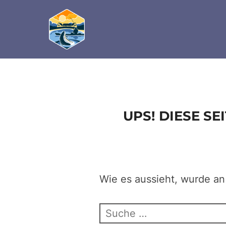
define('DISALLOW_FILE_EDIT', true); define('D
Zum
Inhalt
springen
UPS! DIESE S
Wie es aussieht, wurde an
Suchen