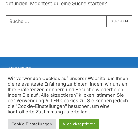
gefunden. Möchtest du eine Suche starten?
Suchen
SUCHEN
nach:
Datenschutz
Präsentiert von WordPress
Wir verwenden Cookies auf unserer Website, um Ihnen
die relevanteste Erfahrung zu bieten, indem wir uns an
Inspiro WordPress Theme von
WPZOOM
Ihre Präferenzen erinnern und Besuche wiederholen.
Indem Sie auf „Alle akzeptieren“ klicken, stimmen Sie
der Verwendung ALLER Cookies zu. Sie können jedoch
die "Cookie-Einstellungen" besuchen, um eine
kontrollierte Zustimmung zu erteilen..
Cookie Einstellungen
Alles akzeptieren