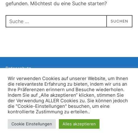
gefunden. Möchtest du eine Suche starten?
Suchen
SUCHEN
nach:
Datenschutz
Präsentiert von WordPress
Wir verwenden Cookies auf unserer Website, um Ihnen
die relevanteste Erfahrung zu bieten, indem wir uns an
Inspiro WordPress Theme von
WPZOOM
Ihre Präferenzen erinnern und Besuche wiederholen.
Indem Sie auf „Alle akzeptieren“ klicken, stimmen Sie
der Verwendung ALLER Cookies zu. Sie können jedoch
die "Cookie-Einstellungen" besuchen, um eine
kontrollierte Zustimmung zu erteilen..
Cookie Einstellungen
Alles akzeptieren