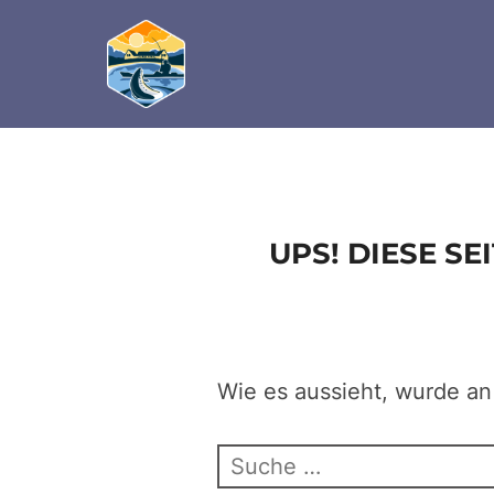
define('DISALLOW_FILE_EDIT', true); define('D
Zum
Inhalt
springen
UPS! DIESE S
Wie es aussieht, wurde an
Suchen