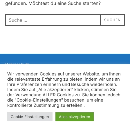
gefunden. Möchtest du eine Suche starten?
Suchen
SUCHEN
nach:
Datenschutz
Präsentiert von WordPress
Wir verwenden Cookies auf unserer Website, um Ihnen
die relevanteste Erfahrung zu bieten, indem wir uns an
Inspiro WordPress Theme von
WPZOOM
Ihre Präferenzen erinnern und Besuche wiederholen.
Indem Sie auf „Alle akzeptieren“ klicken, stimmen Sie
der Verwendung ALLER Cookies zu. Sie können jedoch
die "Cookie-Einstellungen" besuchen, um eine
kontrollierte Zustimmung zu erteilen..
Cookie Einstellungen
Alles akzeptieren