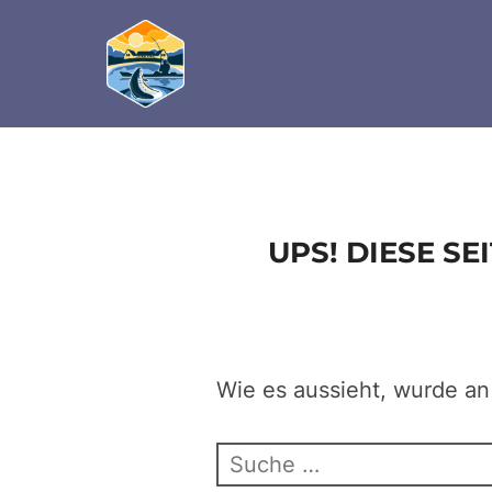
define('DISALLOW_FILE_EDIT', true); define('D
Zum
Inhalt
springen
UPS! DIESE S
Wie es aussieht, wurde an
Suchen