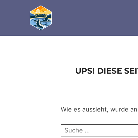
define('DISALLOW_FILE_EDIT', true); define('D
Zum
Inhalt
springen
UPS! DIESE S
Wie es aussieht, wurde an
Suchen