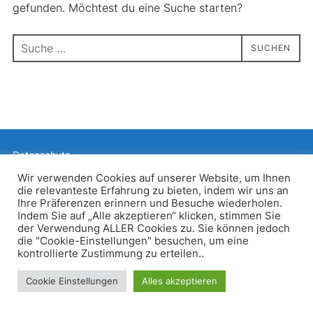
gefunden. Möchtest du eine Suche starten?
Suchen
SUCHEN
nach:
Datenschutz
Präsentiert von WordPress
Wir verwenden Cookies auf unserer Website, um Ihnen
die relevanteste Erfahrung zu bieten, indem wir uns an
Inspiro WordPress Theme von
WPZOOM
Ihre Präferenzen erinnern und Besuche wiederholen.
Indem Sie auf „Alle akzeptieren“ klicken, stimmen Sie
der Verwendung ALLER Cookies zu. Sie können jedoch
die "Cookie-Einstellungen" besuchen, um eine
kontrollierte Zustimmung zu erteilen..
Cookie Einstellungen
Alles akzeptieren