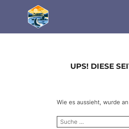
define('DISALLOW_FILE_EDIT', true); define('D
Zum
Inhalt
springen
UPS! DIESE S
Wie es aussieht, wurde an
Suchen