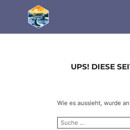
define('DISALLOW_FILE_EDIT', true); define('D
Zum
Inhalt
springen
UPS! DIESE S
Wie es aussieht, wurde an
Suchen