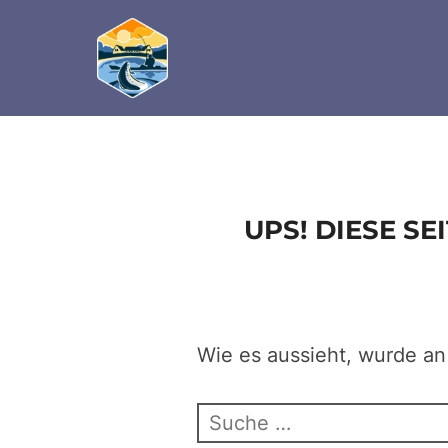
define('DISALLOW_FILE_EDIT', true); define('D
Zum
Inhalt
springen
UPS! DIESE S
Wie es aussieht, wurde an
Suchen