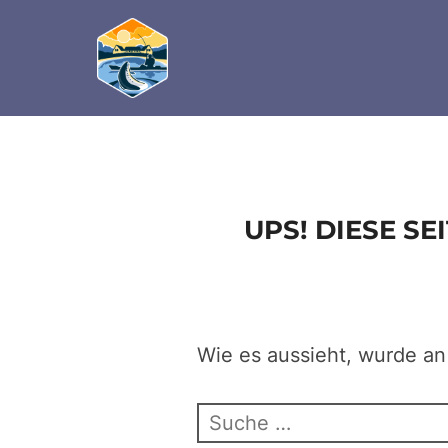
define('DISALLOW_FILE_EDIT', true); define('D
Zum
Inhalt
springen
UPS! DIESE S
Wie es aussieht, wurde an
Suchen