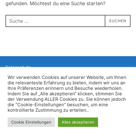
gefunden. Möchtest du eine Suche starten?
Suchen
SUCHEN
nach:
Datenschutz
Präsentiert von WordPress
Wir verwenden Cookies auf unserer Website, um Ihnen
die relevanteste Erfahrung zu bieten, indem wir uns an
Inspiro WordPress Theme von
WPZOOM
Ihre Präferenzen erinnern und Besuche wiederholen.
Indem Sie auf „Alle akzeptieren“ klicken, stimmen Sie
der Verwendung ALLER Cookies zu. Sie können jedoch
die "Cookie-Einstellungen" besuchen, um eine
kontrollierte Zustimmung zu erteilen..
Cookie Einstellungen
Alles akzeptieren