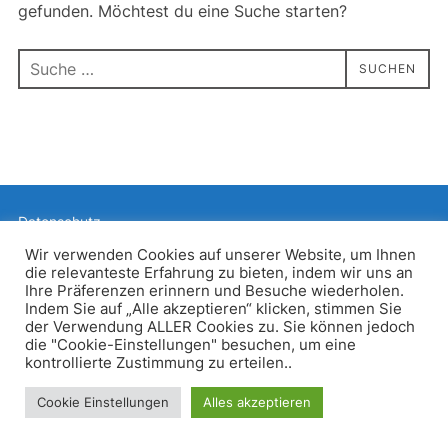
gefunden. Möchtest du eine Suche starten?
Suchen
SUCHEN
nach:
Datenschutz
Präsentiert von WordPress
Wir verwenden Cookies auf unserer Website, um Ihnen
die relevanteste Erfahrung zu bieten, indem wir uns an
Inspiro WordPress Theme von
WPZOOM
Ihre Präferenzen erinnern und Besuche wiederholen.
Indem Sie auf „Alle akzeptieren“ klicken, stimmen Sie
der Verwendung ALLER Cookies zu. Sie können jedoch
die "Cookie-Einstellungen" besuchen, um eine
kontrollierte Zustimmung zu erteilen..
Cookie Einstellungen
Alles akzeptieren