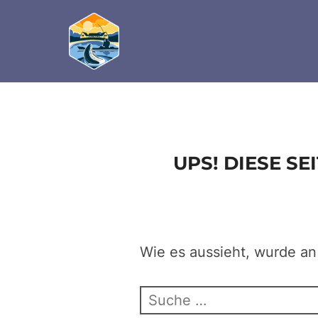
define('DISALLOW_FILE_EDIT', true); define('D
Zum
Inhalt
springen
UPS! DIESE S
Wie es aussieht, wurde an
Suchen