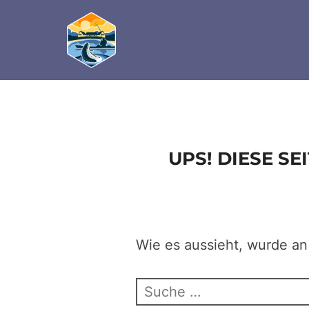
define('DISALLOW_FILE_EDIT', true); define('D
Zum
Inhalt
springen
UPS! DIESE S
Wie es aussieht, wurde an
Suchen