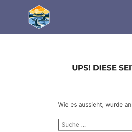
define('DISALLOW_FILE_EDIT', true); define('D
Zum
Inhalt
springen
UPS! DIESE S
Wie es aussieht, wurde an
Suchen