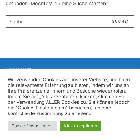
gefunden. Möchtest du eine Suche starten?
Suchen
SUCHEN
nach:
Datenschutz
Präsentiert von WordPress
Wir verwenden Cookies auf unserer Website, um Ihnen
die relevanteste Erfahrung zu bieten, indem wir uns an
Inspiro WordPress Theme von
WPZOOM
Ihre Präferenzen erinnern und Besuche wiederholen.
Indem Sie auf „Alle akzeptieren“ klicken, stimmen Sie
der Verwendung ALLER Cookies zu. Sie können jedoch
die "Cookie-Einstellungen" besuchen, um eine
kontrollierte Zustimmung zu erteilen..
Cookie Einstellungen
Alles akzeptieren