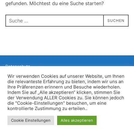
gefunden. Möchtest du eine Suche starten?
Suchen
SUCHEN
nach:
Datenschutz
Präsentiert von WordPress
Wir verwenden Cookies auf unserer Website, um Ihnen
die relevanteste Erfahrung zu bieten, indem wir uns an
Inspiro WordPress Theme von
WPZOOM
Ihre Präferenzen erinnern und Besuche wiederholen.
Indem Sie auf „Alle akzeptieren“ klicken, stimmen Sie
der Verwendung ALLER Cookies zu. Sie können jedoch
die "Cookie-Einstellungen" besuchen, um eine
kontrollierte Zustimmung zu erteilen..
Cookie Einstellungen
Alles akzeptieren