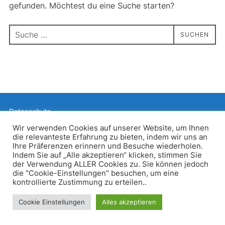
gefunden. Möchtest du eine Suche starten?
Suchen
SUCHEN
nach:
Datenschutz
Präsentiert von WordPress
Wir verwenden Cookies auf unserer Website, um Ihnen
die relevanteste Erfahrung zu bieten, indem wir uns an
Inspiro WordPress Theme von
WPZOOM
Ihre Präferenzen erinnern und Besuche wiederholen.
Indem Sie auf „Alle akzeptieren“ klicken, stimmen Sie
der Verwendung ALLER Cookies zu. Sie können jedoch
die "Cookie-Einstellungen" besuchen, um eine
kontrollierte Zustimmung zu erteilen..
Cookie Einstellungen
Alles akzeptieren