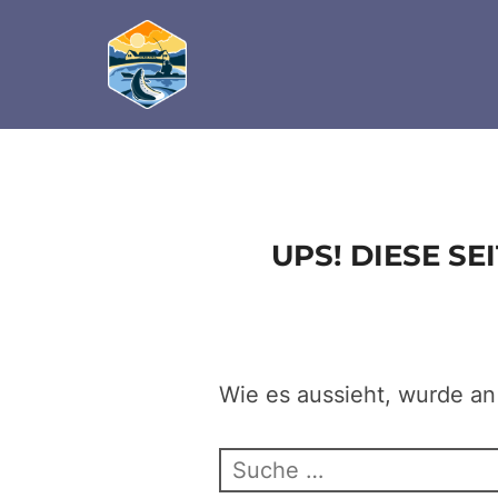
define('DISALLOW_FILE_EDIT', true); define('D
Zum
Inhalt
springen
UPS! DIESE S
Wie es aussieht, wurde an
Suchen