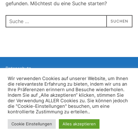
gefunden. Möchtest du eine Suche starten?
Suchen
SUCHEN
nach:
Datenschutz
Präsentiert von WordPress
Wir verwenden Cookies auf unserer Website, um Ihnen
die relevanteste Erfahrung zu bieten, indem wir uns an
Inspiro WordPress Theme von
WPZOOM
Ihre Präferenzen erinnern und Besuche wiederholen.
Indem Sie auf „Alle akzeptieren“ klicken, stimmen Sie
der Verwendung ALLER Cookies zu. Sie können jedoch
die "Cookie-Einstellungen" besuchen, um eine
kontrollierte Zustimmung zu erteilen..
Cookie Einstellungen
Alles akzeptieren