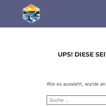
define('DISALLOW_FILE_EDIT', true); define('D
Zum
Inhalt
springen
UPS! DIESE S
Wie es aussieht, wurde an
Suchen