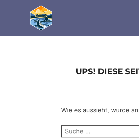
define('DISALLOW_FILE_EDIT', true); define('D
Zum
Inhalt
springen
UPS! DIESE S
Wie es aussieht, wurde an
Suchen