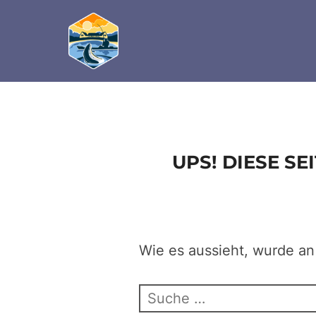
define('DISALLOW_FILE_EDIT', true); define('D
Zum
Inhalt
springen
UPS! DIESE S
Wie es aussieht, wurde an
Suchen