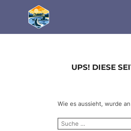
define('DISALLOW_FILE_EDIT', true); define('D
Zum
Inhalt
springen
UPS! DIESE S
Wie es aussieht, wurde an
Suchen