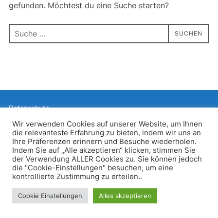
gefunden. Möchtest du eine Suche starten?
Suchen
SUCHEN
nach:
Datenschutz
Präsentiert von WordPress
Wir verwenden Cookies auf unserer Website, um Ihnen
die relevanteste Erfahrung zu bieten, indem wir uns an
Inspiro WordPress Theme von
WPZOOM
Ihre Präferenzen erinnern und Besuche wiederholen.
Indem Sie auf „Alle akzeptieren“ klicken, stimmen Sie
der Verwendung ALLER Cookies zu. Sie können jedoch
die "Cookie-Einstellungen" besuchen, um eine
kontrollierte Zustimmung zu erteilen..
Cookie Einstellungen
Alles akzeptieren