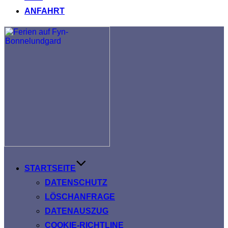
ANFAHRT
Zum
Inhalt
springen
STARTSEITE
DATENSCHUTZ
LÖSCHANFRAGE
DATENAUSZUG
COOKIE-RICHTLINE