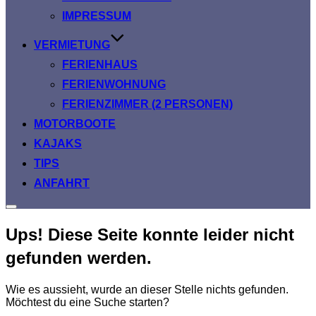
IMPRESSUM
VERMIETUNG
FERIENHAUS
FERIENWOHNUNG
FERIENZIMMER (2 PERSONEN)
MOTORBOOTE
KAJAKS
TIPS
ANFAHRT
Seitenleiste
&
Ups! Diese Seite konnte leider nicht
Navigation
umschalten
gefunden werden.
Wie es aussieht, wurde an dieser Stelle nichts gefunden.
Möchtest du eine Suche starten?