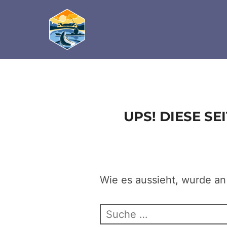
define('DISALLOW_FILE_EDIT', true); define('D
Zum
Inhalt
springen
UPS! DIESE S
Wie es aussieht, wurde an
Suchen