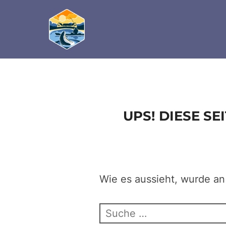
define('DISALLOW_FILE_EDIT', true); define('D
Zum
Inhalt
springen
UPS! DIESE S
Wie es aussieht, wurde an
Suchen