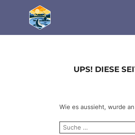
define('DISALLOW_FILE_EDIT', true); define('D
Zum
Inhalt
springen
UPS! DIESE S
Wie es aussieht, wurde an
Suchen