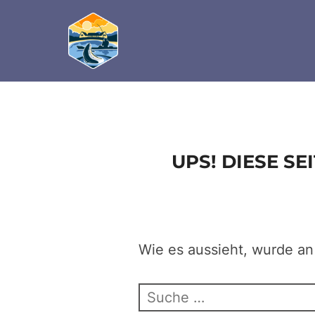
define('DISALLOW_FILE_EDIT', true); define('D
Zum
Inhalt
springen
UPS! DIESE S
Wie es aussieht, wurde an
Suchen