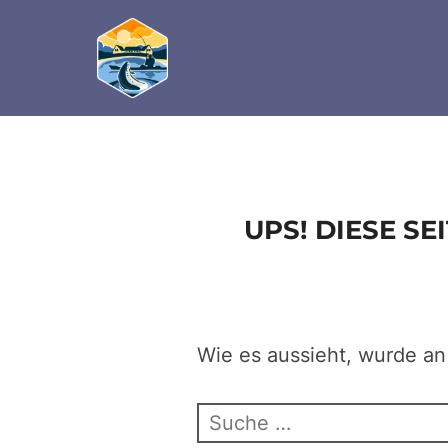
define('DISALLOW_FILE_EDIT', true); define('D
Zum
Inhalt
springen
UPS! DIESE S
Wie es aussieht, wurde an
Suchen