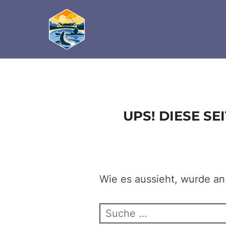
define('DISALLOW_FILE_EDIT', true); define('D
Zum
Inhalt
springen
UPS! DIESE S
Wie es aussieht, wurde an
Suchen