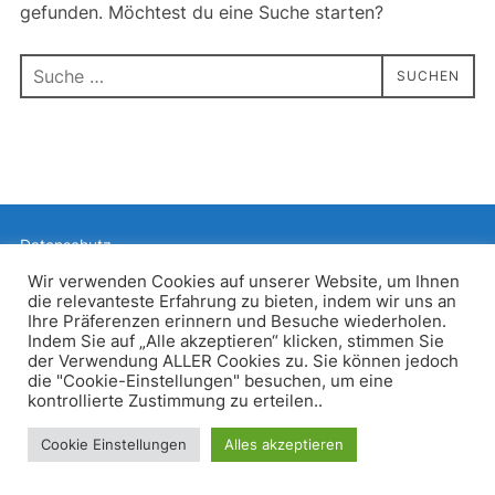
gefunden. Möchtest du eine Suche starten?
Suchen
SUCHEN
nach:
Datenschutz
Präsentiert von WordPress
Wir verwenden Cookies auf unserer Website, um Ihnen
die relevanteste Erfahrung zu bieten, indem wir uns an
Inspiro WordPress Theme von
WPZOOM
Ihre Präferenzen erinnern und Besuche wiederholen.
Indem Sie auf „Alle akzeptieren“ klicken, stimmen Sie
der Verwendung ALLER Cookies zu. Sie können jedoch
die "Cookie-Einstellungen" besuchen, um eine
kontrollierte Zustimmung zu erteilen..
Cookie Einstellungen
Alles akzeptieren